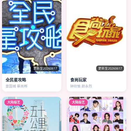
更新至20260617
更新至20260617
全民星攻略
食尚玩家
曾国城 蔡尚桦
钟欣愉 颜永烈
大陆综艺
大陆综艺