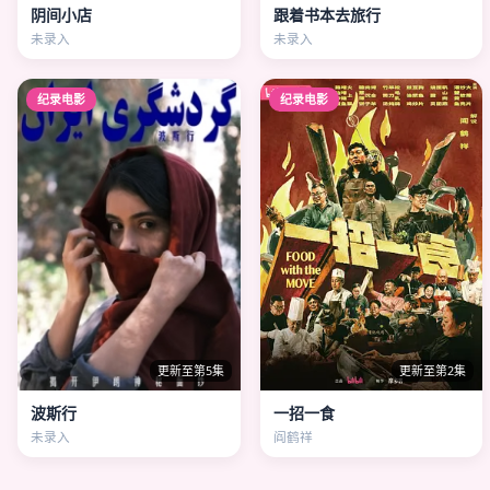
阴间小店
跟着书本去旅行
未录入
未录入
纪录电影
纪录电影
更新至第5集
更新至第2集
波斯行
一招一食
未录入
阎鹤祥