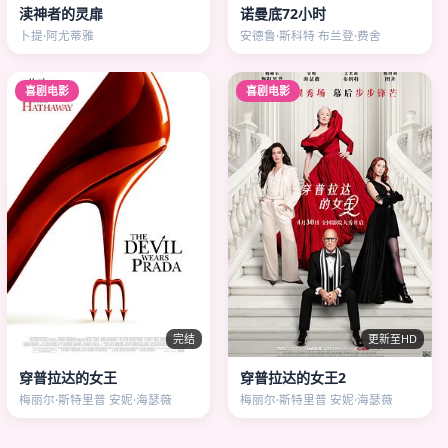
渎神者的灵扉
诺曼底72小时
卜提·阿尤蒂雅
安德鲁·斯科特 布兰登·费舍
喜剧电影
喜剧电影
完结
更新至HD
穿普拉达的女王
穿普拉达的女王2
梅丽尔·斯特里普 安妮·海瑟薇
梅丽尔·斯特里普 安妮·海瑟薇