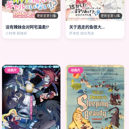
更新至第11集
更新至第12集
没有辣妹会对阿宅温柔!?
关于逃走的鱼很大…
小村将 稻垣好
芹泽优 田丸笃志
动画片
动画片