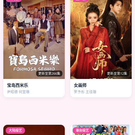
更新至第266集
更新至第12集
宝岛西米乐
女画师
尹昭德 何宜珊
罗予彤 王佳璇
大陆综艺
港台综艺