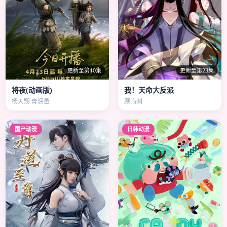
更新至第10集
更新至第23集
将夜(动画版)
我！天命大反派
杨天翔 青泯邑
顾临渊
国产动漫
日韩动漫