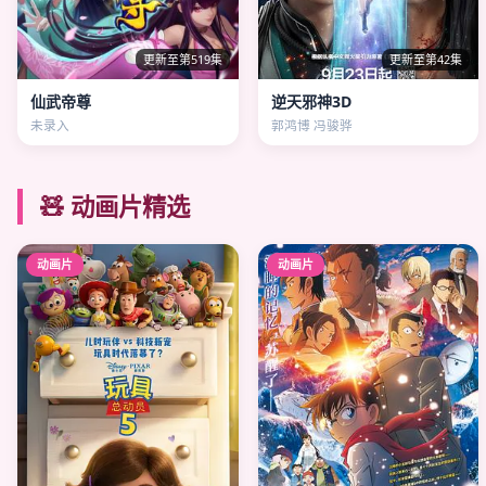
更新至第519集
更新至第42集
仙武帝尊
逆天邪神3D
未录入
郭鸿博 冯骏骅
🧸 动画片精选
动画片
动画片