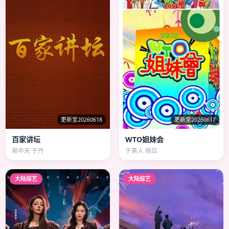
更新至20260618
更新至20260617
百家讲坛
WTO姐妹会
易中天 于丹
于美人 胡瓜
大陆综艺
大陆综艺