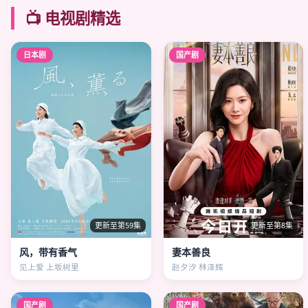
📺 电视剧精选
日本剧
国产剧
更新至第59集
更新至第8集
风，带有香气
妻本善良
见上爱 上坂树里
赵夕汐 林泽辉
国产剧
国产剧