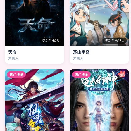
更新至第2集
更新至第13集
天命
茅山学宫
未录入
未录入
国产动漫
国产动漫