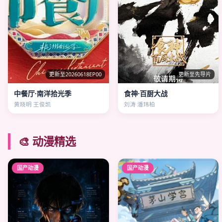
更新至20260618EP00
更新至先导片
中餐厅·南洋拾光季
食神·百厨大战
黄晓明 王俊凯
刘涛 潘玮柏
🎨 动漫精选
国产动漫
国产动漫