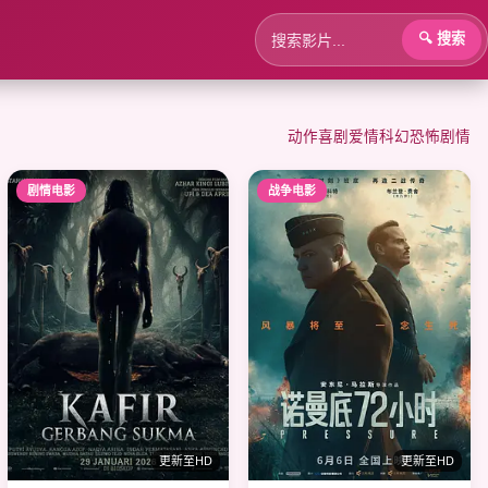
🔍 搜索
动作
喜剧
爱情
科幻
恐怖
剧情
剧情电影
战争电影
更新至HD
更新至HD