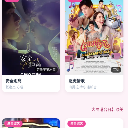
更新至第24集
完结
安全距离
恶虎情歌
张逸杰 方瑾
山提拉·库尔诺帕吉
大陆
港台
日韩
欧美
港台综艺
港台综艺