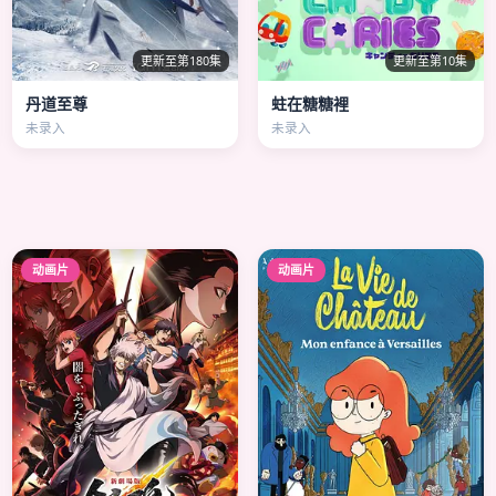
更新至第180集
更新至第10集
丹道至尊
蛀在糖糖裡
未录入
未录入
动画片
动画片