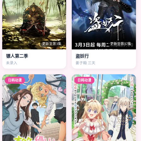
更新至第3集
更新至第37集
镖人第二季
盗妖行
未录入
姜子翰 三天
日韩动漫
日韩动漫