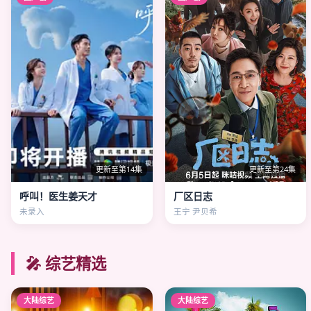
更新至第14集
更新至第24集
呼叫！医生姜天才
厂区日志
未录入
王宁 尹贝希
🎤 综艺精选
大陆综艺
大陆综艺