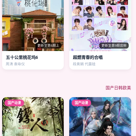
更新至第6期上
更新至第9期尝鲜
五十公里桃花坞6
超燃青春的合唱
周涛 袁咏仪
段奥娟 代露娃
国产
日韩
欧美
国产动漫
国产动漫