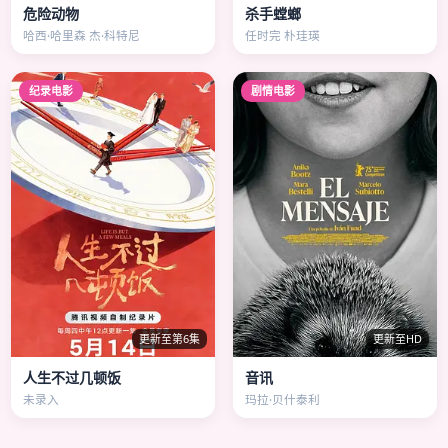
危险动物
杀手螳螂
哈西·哈里森 杰·科特尼
任时完 朴珪瑛
纪录电影
剧情电影
更新至第6集
更新至HD
人生不过几顿饭
音讯
未录入
玛拉·贝什泰利