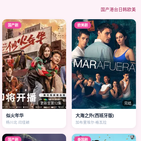
国产
港台
日韩
欧美
国产剧
欧美剧
更新至第12集
完结
似火年华
大海之外(西班牙版)
杨川北 闫佳颖
加布里埃尔·格瓦拉
国产剧
泰国剧