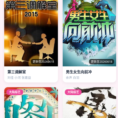
更新至20260618
更新至20260618
第三调解室
男生女生向前冲
刘佳 小河 张嘉益
余声 白羽
大陆综艺
大陆综艺