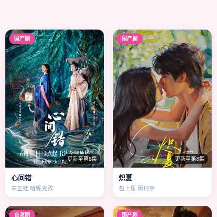
国产剧
国产剧
更新至第8集
更新至第8集
心间错
炽夏
朱正廷 哈妮克孜
包上恩 周柯宇
台湾剧
国产剧