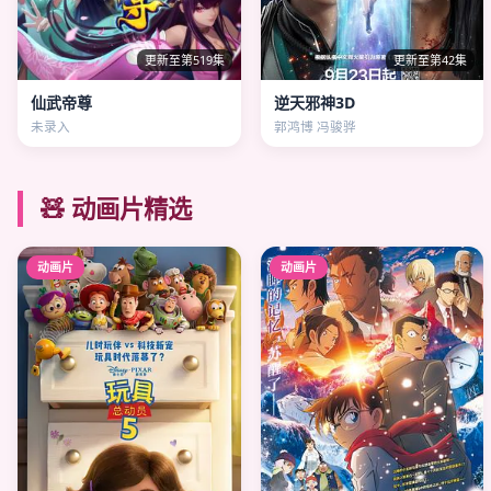
更新至第519集
更新至第42集
仙武帝尊
逆天邪神3D
未录入
郭鸿博 冯骏骅
🧸 动画片精选
动画片
动画片