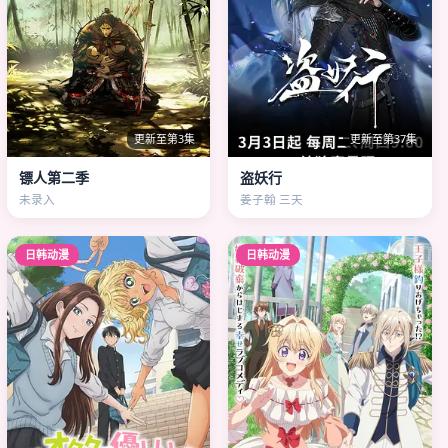
更新至第3集
更新至第37集
镖人第二季
盗妖行
未录入
姜子翰 三天
日韩动漫
日韩动漫