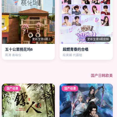
更新至第6期上
更新至第9期尝鲜
五十公里桃花坞6
超燃青春的合唱
周涛 袁咏仪
段奥娟 代露娃
国产
日韩
欧美
国产动漫
国产动漫