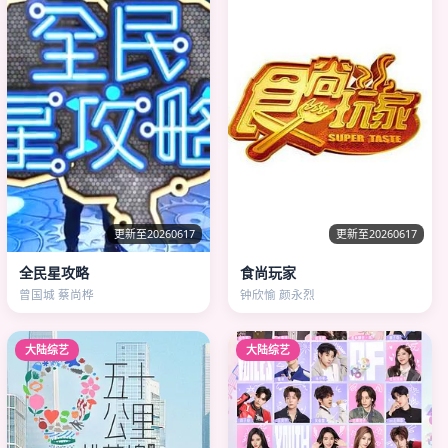
更新至20260617
更新至20260617
全民星攻略
食尚玩家
曾国城 蔡尚桦
钟欣愉 颜永烈
大陆综艺
大陆综艺