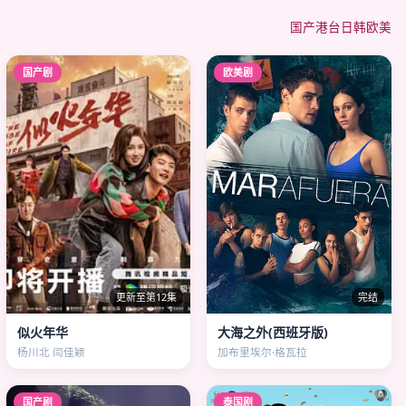
国产
港台
日韩
欧美
国产剧
欧美剧
更新至第12集
完结
似火年华
大海之外(西班牙版)
杨川北 闫佳颖
加布里埃尔·格瓦拉
国产剧
泰国剧