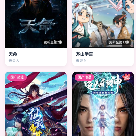
更新至第2集
更新至第13集
天命
茅山学宫
未录入
未录入
国产动漫
国产动漫