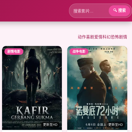
🔍 搜索
动作
喜剧
爱情
科幻
恐怖
剧情
剧情电影
战争电影
更新至HD
更新至HD