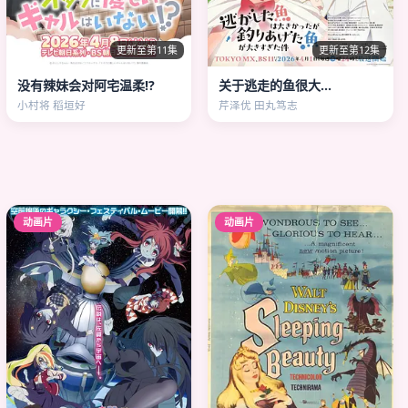
更新至第11集
更新至第12集
没有辣妹会对阿宅温柔!?
关于逃走的鱼很大…
小村将 稻垣好
芹泽优 田丸笃志
动画片
动画片