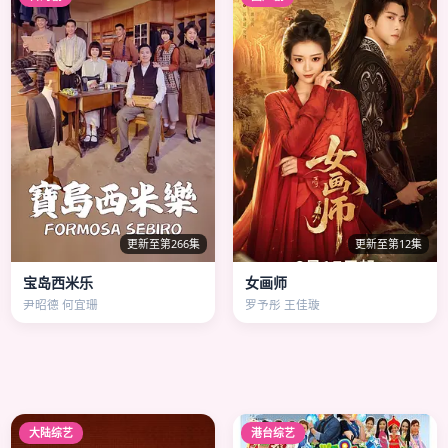
更新至第266集
更新至第12集
宝岛西米乐
女画师
尹昭德 何宜珊
罗予彤 王佳璇
大陆综艺
港台综艺