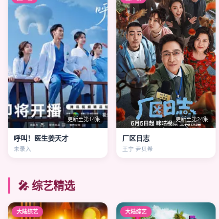
更新至第14集
更新至第24集
呼叫！医生姜天才
厂区日志
未录入
王宁 尹贝希
🎤 综艺精选
大陆综艺
大陆综艺