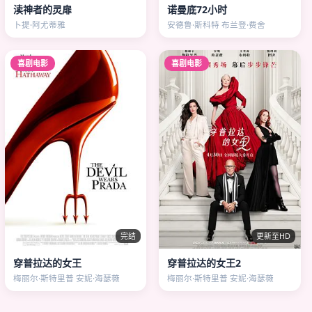
渎神者的灵扉
诺曼底72小时
卜提·阿尤蒂雅
安德鲁·斯科特 布兰登·费舍
喜剧电影
喜剧电影
完结
更新至HD
穿普拉达的女王
穿普拉达的女王2
梅丽尔·斯特里普 安妮·海瑟薇
梅丽尔·斯特里普 安妮·海瑟薇