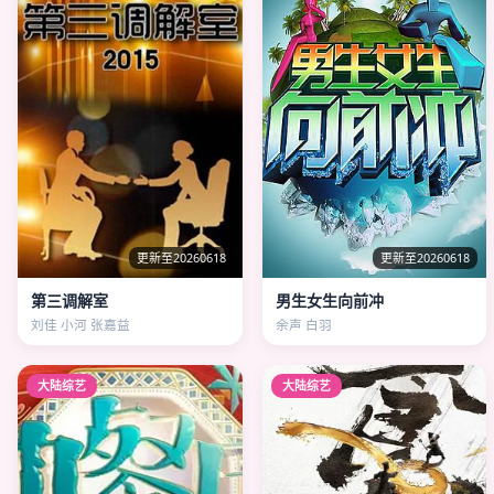
更新至20260618
更新至20260618
第三调解室
男生女生向前冲
刘佳 小河 张嘉益
余声 白羽
大陆综艺
大陆综艺