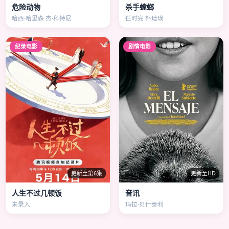
危险动物
杀手螳螂
哈西·哈里森 杰·科特尼
任时完 朴珪瑛
纪录电影
剧情电影
更新至第6集
更新至HD
人生不过几顿饭
音讯
未录入
玛拉·贝什泰利