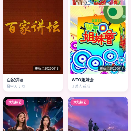
更新至20260618
更新至20260617
百家讲坛
WTO姐妹会
易中天 于丹
于美人 胡瓜
大陆综艺
大陆综艺