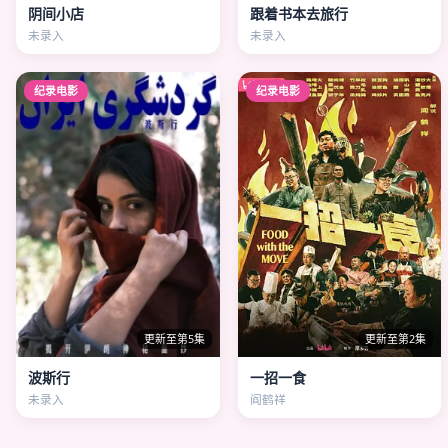
阴间小店
跟着书本去旅行
未录入
未录入
纪录电影
纪录电影
更新至第5集
更新至第2集
波斯行
一招一食
未录入
阎鹤祥