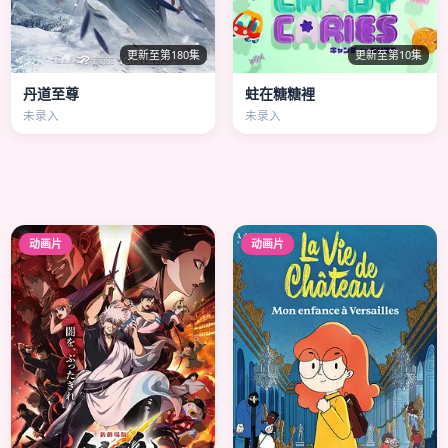
更新至第180集
更新至第10集
丹道至尊
蛀在糖糖裡
未录入
未录入
动画片
动画片