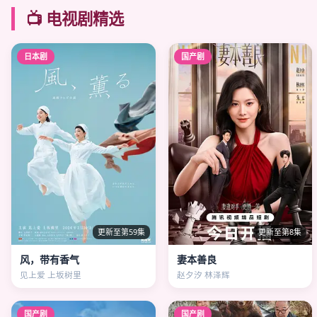
📺 电视剧精选
日本剧
国产剧
更新至第59集
更新至第8集
风，带有香气
妻本善良
见上爱 上坂树里
赵夕汐 林泽辉
国产剧
国产剧