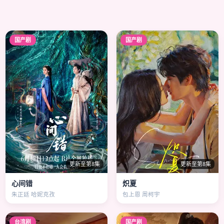
国产剧
国产剧
更新至第8集
更新至第8集
心间错
炽夏
朱正廷 哈妮克孜
包上恩 周柯宇
台湾剧
国产剧