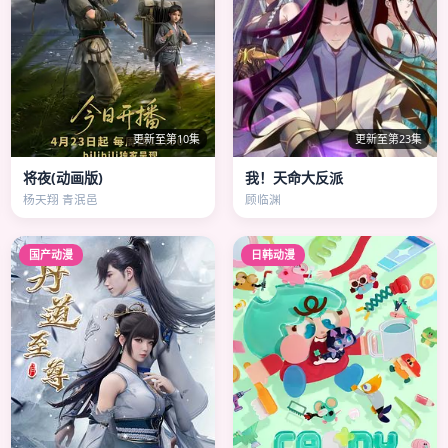
更新至第10集
更新至第23集
将夜(动画版)
我！天命大反派
杨天翔 青泯邑
顾临渊
国产动漫
日韩动漫