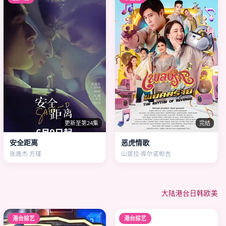
更新至第24集
完结
安全距离
恶虎情歌
张逸杰 方瑾
山提拉·库尔诺帕吉
大陆
港台
日韩
欧美
港台综艺
港台综艺